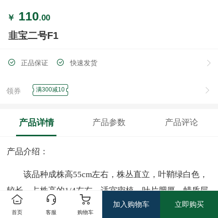
110
￥
.00
韭宝二号F1
正品保证
快速发货
满300减10
领券
产品详情
产品参数
产品评论
产品介绍：
该品种成株高55cm左右，株丛直立，叶鞘绿白色，
较长，占株高的1/4左右，适宜密植，叶片肥厚，蜡质层
加入购物车
立即购买
较厚，光泽好，叶色深绿。通过对比，平韭系列、独根
首页
客服
购物车